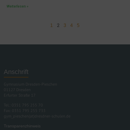
Weiterlesen »
2
1
3
4
5
Anschrift
Gymnasium Dresden-Pieschen
01127 Dresden
Erfurter Straße 17
Tel.: 0351 795 255 70
Fax: 0351 795 255 733
gym_pieschen(at)dresdner-schulen.de
Transparenzhinweis