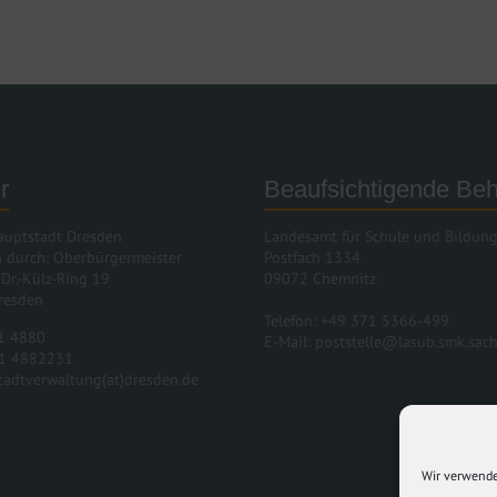
r
Beaufsichtigende Be
auptstadt Dresden
Landesamt für Schule und Bildun
n durch: Oberbürgermeister
Postfach 1334
 Dr.-Külz-Ring 19
09072 Chemnitz
resden
Telefon: +49 371 5366-499
51 4880
E-Mail: poststelle@lasub.smk.sac
51 4882231
stadtverwaltung(at)dresden.de
Wir verwende