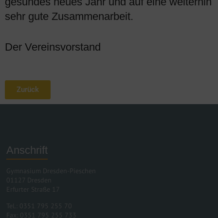
gesundes neues Jahr und auf eine weiterhin
sehr gute Zusammenarbeit.
Der Vereinsvorstand
Zurück
Anschrift
Gymnasium Dresden-Pieschen
01127 Dresden
Erfurter Straße 17
Tel.: 0351 795 255 70
Fax: 0351 795 255 733